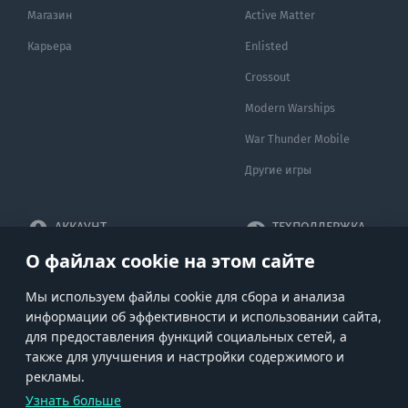
Магазин
Active Matter
Карьера
Enlisted
Crossout
Modern Warships
War Thunder Mobile
Другие игры
АККАУНТ
ТЕХПОДДЕРЖКА
О файлах cookie на этом сайте
Не можете войти в
Сайт поддержки
систему?
Помогите!
Мы используем файлы cookie для сбора и анализа
Создать аккаунт
информации об эффективности и использовании сайта,
для предоставления функций социальных сетей, а
Использовать код
также для улучшения и настройки содержимого и
рекламы.
Узнать больше